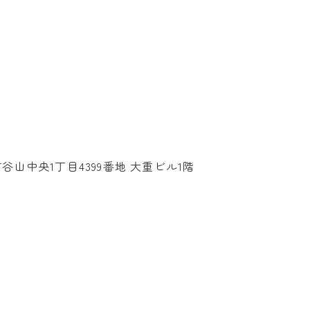
市谷山中央1丁目4399番地 大重ビル1階